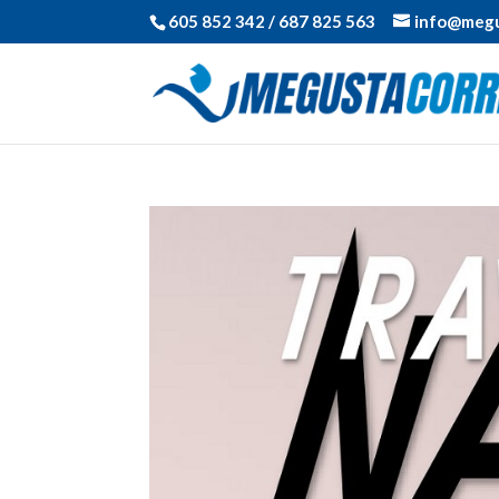
605 852 342 / 687 825 563
info@megu