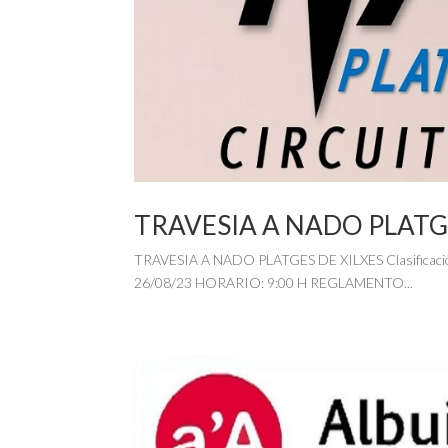
TRAVESIA A NADO PLATG
TRAVESIA A NADO PLATGES DE XILXES Clasifica
26/08/23 HORARIO: 9:00 H REGLAMENTO...