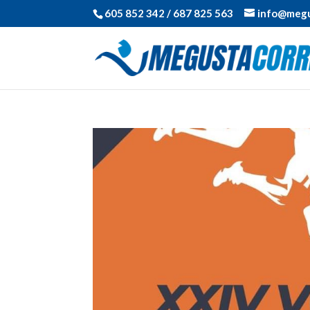
605 852 342 / 687 825 563
info@megu